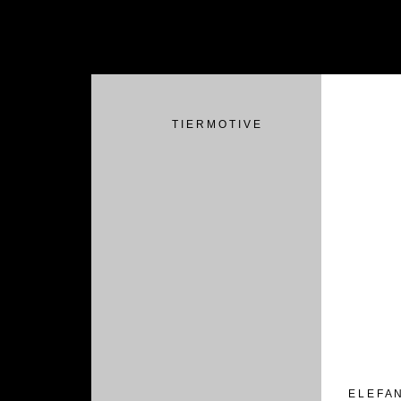
T I E R M O T I V E
E L E F A N