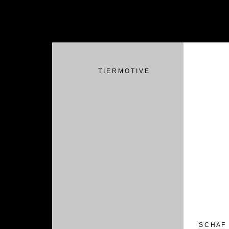
T I E R M O T I V E
S C H A F