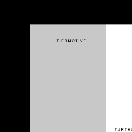
T I E R M O T I V E
T U R T E 