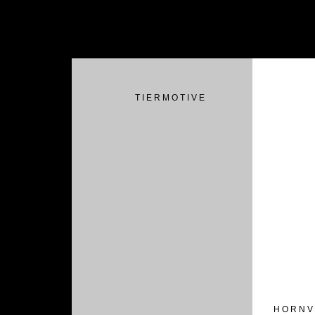
T I E R M O T I V E
H O R N V