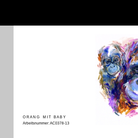
O R A N G
M I T
B A B Y
Arbeitsnummer: AC0378-13