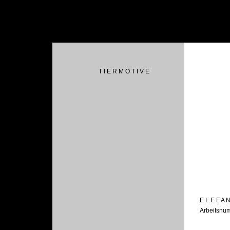
T I E R M O T I V E
E L E F A 
Arbeitsnu