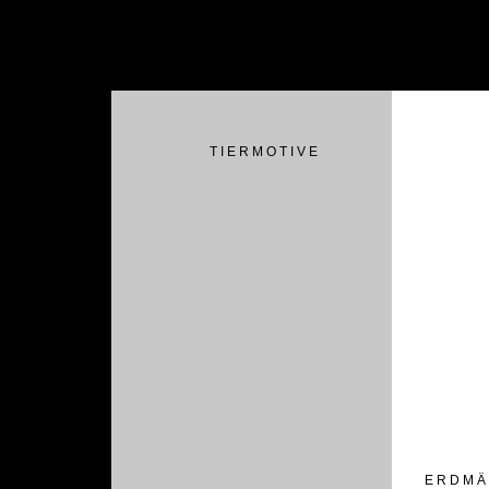
T I E R M O T I V E
E R D M Ä