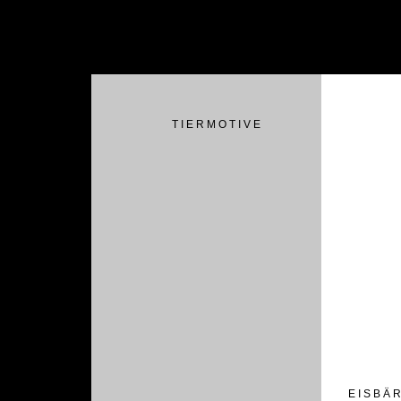
T I E R M O T I V E
E I S B Ä R