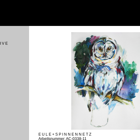
I V E
E U L E + S P I N N E N N E T Z
Arbeitsnummer: AC-0338-11