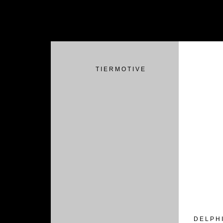
T I E R M O T I V E
D E L P H 