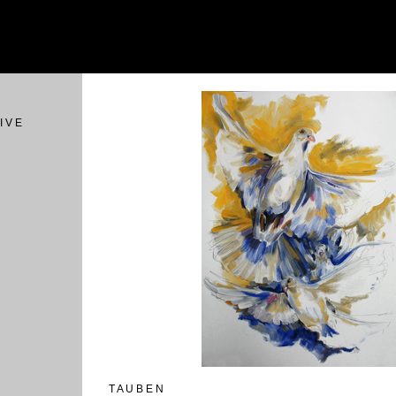
I V E
T A U B E N